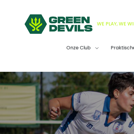
Skip
to
content
WE PLAY, WE W
Onze Club
Praktisch