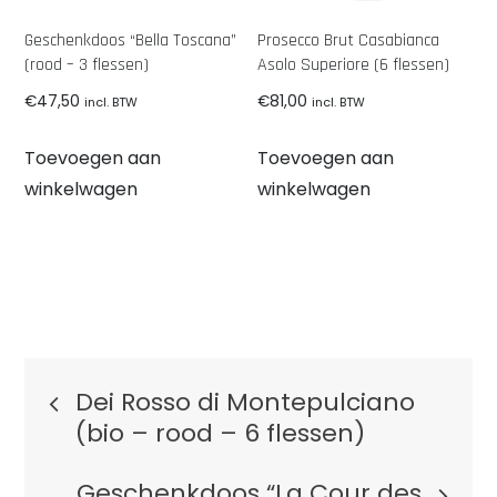
Geschenkdoos “Bella Toscana”
Prosecco Brut Casabianca
(rood – 3 flessen)
Asolo Superiore (6 flessen)
€
47,50
€
81,00
incl. BTW
incl. BTW
Toevoegen aan
Toevoegen aan
winkelwagen
winkelwagen
Berichtnavigatie
Dei Rosso di Montepulciano
(bio – rood – 6 flessen)
Geschenkdoos “La Cour des