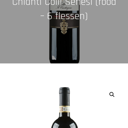
Chianti Colli Senesi (rood
– 6 flessen)