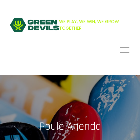
Skip
to
content
WE PLAY, WE WIN, WE GROW
TOGETHER
Poule Agenda